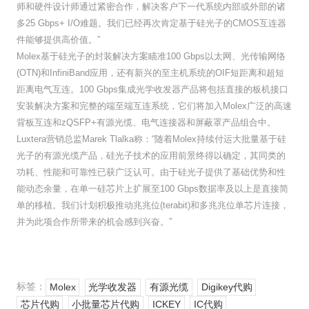
师和硬件设计师通过紧密合作，解决客户下一代系统内部或外部的诸
多25 Gbps+ I/O难题。我们已经再次肯定基于硅光子的CMOS互连器
件能够提供高价值。”
Molex基于硅光子的封装解决方案瞄准100 Gbps以太网、光传输网络
(OTN)和InfiniBand应用，还有新兴的至主机系统的OIF短距离和超短
距离电气互连。100 Gbps集成光学收发器产品将包括直接的板机接口
安装解决方案和完整的端至端互连系统，它们将加入Molex广泛的高速
背板互连和zQSFP+有源光缆、电气连接器和屏蔽罩产品组合中。
Luxtera营销总监Marek Tlalka称：“随着Molex持续付运大批量基于硅
光子的有源光缆产品，硅光子技术的应用前景终得以确定，其同类的
功耗、性能和可靠性已获广泛认可。由于硅光子提供了基础优势和性
能动态余量，在单一硅芯片上扩展至100 Gbps数据率及以上是直接简
单的移植。我们计划积极推动兆兆位(terabit)和多兆兆位单芯片连接，
并为此项合作所带来的机会感到兴奋。”
标签：
Molex
光学收发器
有源光缆
Digikey代购
芯片代购
小批量芯片代购
ICKEY
IC代购