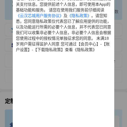
1000
200
120
关支付信息。您提供前述个人信息，即可使用本App的
个+
万+
万
基础功能和服务。 请您在使用我们服务前仔细阅读
国产替代厂牌
国产替代关系数据
国产元器件型号数
《云汉芯城用户服务协议》
及
《隐私政策》
。请您知
悉，您同意隐私政策仅代表您已了解应用提供的功能，
以及功能运行所需的必要个人信息，并不代表您已同意
我们可以收集非必要个人信息，非必要个人信息会根据
您使用过程中的授权情况单独征求您的同意。 未满18
岁用户需征得监护人同意 您可通过【会员中心】-【账
户设置】-【下载隐私政策】查看《隐私政策》
定制化电子产品方案设计
物联网产品技术专家