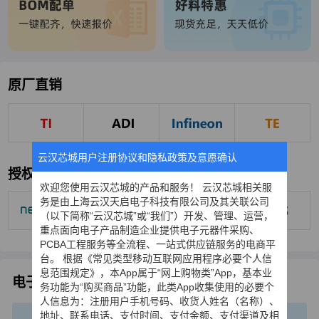
原厂直销
云汉芯城用户注册协议和隐私政策及意愿确认
授权代理
欢迎您使用云汉芯城的产品和服务！ 云汉芯城相关服
务是由上海云汉天启电子科技有限公司及其关联公司
（以下简称“云汉芯城”或“我们”）开发、管理、运营，
重点面向电子产品制造企业提供电子元器件采购、
PCBA工程服务等全流程、一站式供应链服务的电商平
台。 根据《常见类型移动互联网应用程序必要个人信
息范围规定》，本App属于“网上购物类”App，基本业
电子元器件国产化应用
国产化一站式解决方案专家
务功能为“购买商品”功能，此类App收集使用的必要个
人信息为：注册用户手机号码、收货人姓名（名称）、
地址、联系电话、支付时间、支付金额、支付渠道及相