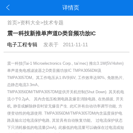
详情页
首页
>
资料大全
>
技术专题
震一科技新推单声道D类音频功放IC
电子工程专辑
发表于 2011-11-11
震一科技(Tai-1 Microelectronics Corp., tai’mec) 推出3.1W(5V/4ohm)
单声道免电感滤波器之D类音频功放IC TMPA3056DM及
TMPA3057DM。其工作电压从1.8V到6V, 工作效率达90%, 免散热片,
总静态电流3.3mA。
TMPA3056DM/TMPA3057DM提供开关机控制(Shut Down). 其关机电
流小于0.2μA。 其内含低压检测电路及爆音消除电路, 在热插拔, 开关
机, 静音或解除静音时皆无爆音产生. 此IC并有自动功率调节功能, 方
便变动性的电源使用. TMPA3056DM/TMPA3057DM内含温度保护电
路及输出过电流保护电路, 其皆具有自动恢复功能。 过电流保护状态
下只消耗极低的电流量(2mA), 此极低的电流量可以确保在过电流或短