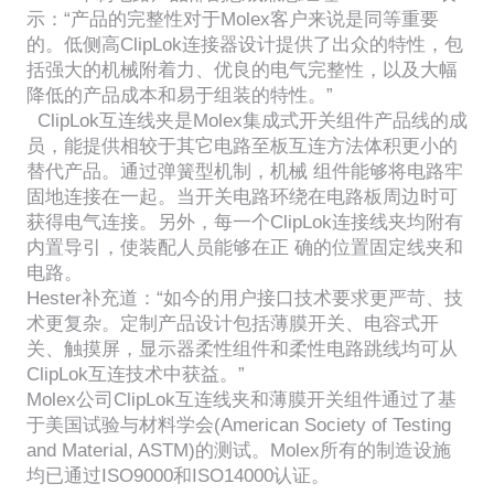
示：“产品的完整性对于Molex客户来说是同等重要
的。低侧高ClipLok连接器设计提供了出众的特性，包
括强大的机械附着力、优良的电气完整性，以及大幅
降低的产品成本和易于组装的特性。”
ClipLok互连线夹是Molex集成式开关组件产品线的成
员，能提供相较于其它电路至板互连方法体积更小的
替代产品。通过弹簧型机制，机械 组件能够将电路牢
固地连接在一起。当开关电路环绕在电路板周边时可
获得电气连接。另外，每一个ClipLok连接线夹均附有
内置导引，使装配人员能够在正 确的位置固定线夹和
电路。
Hester补充道：“如今的用户接口技术要求更严苛、技
术更复杂。定制产品设计包括薄膜开关、电容式开
关、触摸屏，显示器柔性组件和柔性电路跳线均可从
ClipLok互连技术中获益。”
Molex公司ClipLok互连线夹和薄膜开关组件通过了基
于美国试验与材料学会(American Society of Testing
and Material, ASTM)的测试。Molex所有的制造设施
均已通过ISO9000和ISO14000认证。