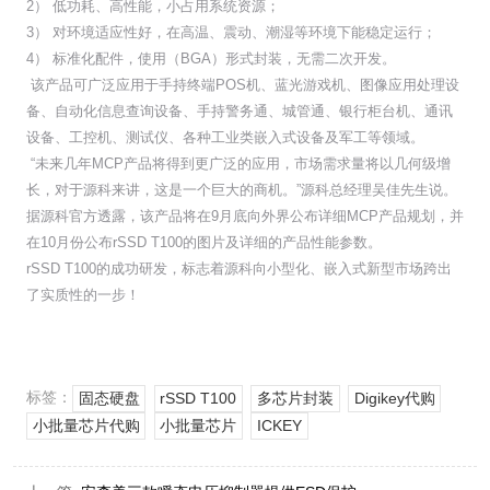
2） 低功耗、高性能，小占用系统资源；
3） 对环境适应性好，在高温、震动、潮湿等环境下能稳定运行；
4） 标准化配件，使用（BGA）形式封装，无需二次开发。
该产品可广泛应用于手持终端POS机、蓝光游戏机、图像应用处理设
备、自动化信息查询设备、手持警务通、城管通、银行柜台机、通讯
设备、工控机、测试仪、各种工业类嵌入式设备及军工等领域。
“未来几年MCP产品将得到更广泛的应用，市场需求量将以几何级增
长，对于源科来讲，这是一个巨大的商机。”源科总经理吴佳先生说。
据源科官方透露，该产品将在9月底向外界公布详细MCP产品规划，并
在10月份公布rSSD T100的图片及详细的产品性能参数。
rSSD T100的成功研发，标志着源科向小型化、嵌入式新型市场跨出
了实质性的一步！
标签：
固态硬盘
rSSD T100
多芯片封装
Digikey代购
小批量芯片代购
小批量芯片
ICKEY