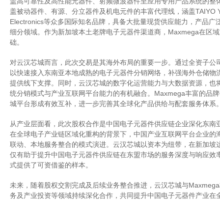
盖高可靠性及高性能元器件、射频微波器件至应用专用产品系统的整体解
盖被动器件、有源、分立器件及机电元件的丰富代理线，涵盖TAIYO YUDEN
Electronics等众多国际知名品牌，具备大批量现货供应能力，产
细分领域。作为新加坡本土老牌电子元器件渠道商，Maxmega在区
础。
对云汉芯城而言，此次交易是其海外布局的重要一步。通过全资子公司Unikey 
以快速接入东南亚本地成熟的电子元器件分销网络，补强海外仓储物
提供线下支撑。同时，云汉芯城的数字化运营能力与大数据资源，也将为
统分销模式与产业互联网平台能力的有机融合。Maxmega丰富的品
城平台形成有效互补，进一步完善其全球化产品供给与配套服务体系
从产业层面看，此次股权合作是中国电子元器件供应链企业深化东南
在全球电子产业链区域化重构的背景下，中国产业互联网平台企业的
联动、本地服务整合的模式演进。云汉芯城以资本为纽带，在新加坡
仅有助于提升中国电子元器件供应链在东盟市场的服务深度与响应效率
式提供了可资借鉴的样本。
未来，随着股权交割完成及后续业务整合推进，云汉芯城与Maxmeg
务及产业投资等领域持续深化合作，共同提升中国电子元器件产业在