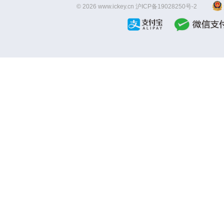
© 2026 www.ickey.cn
沪ICP备19028250号-2