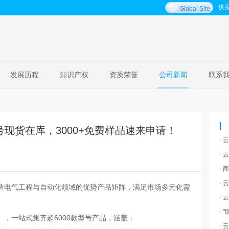
供
Global Site
发展历程
知识产权
资质荣誉
公司新闻
联系
号现货在库，3000+免费样品速来申请！
·
云
·
云
·
商
·
云
造电气工程与自动化领域的优势产品矩阵，满足市场多元化需
·
云
·
"
】，一站式集齐超
6000
款型号产品，涵盖：
·
云