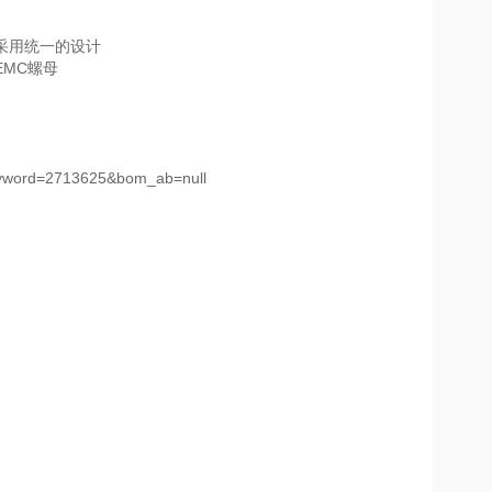
采用统一的设计
EMC
螺母
?keyword=2713625&bom_ab=null