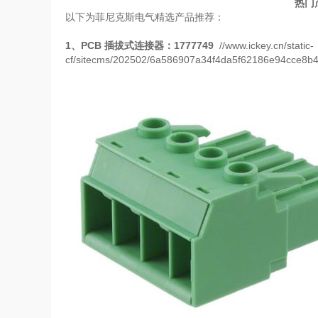
热门
以下为菲尼克斯电气精选产品推荐：
1
、
PCB
插拔式连接器：
1777749
//www.ickey.cn/static-
cf/sitecms/202502/6a586907a34f4da5f62186e94cce8b