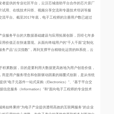
发者提供的专业社区平台，云汉芯城借助平台合作的芯片原厂
片试用、在线技术问答、视频分享交流和专题技术培训等服
流平台。截至2017年底，电子工程师的注册用户数已超过
产业服务平台的大数据基础建设与应用拓展创新，历经七年多
用价值正在快速显现。从面向终端用户的“千人千面”定制化
务产品“云汉指数”，再到支撑平台精细化运营的BI系统，云
在于积累数据，目的是要利用大数据更高效地为用户创造价值，
，而是用户服务理念和创新驱动因素的颠覆式创新，是从传统
“电子元器件一站式采购（Electronics）”、“基于平台交
信息服务（Information）”和“面向电子工程师的专业技术
将始终秉持“为电子产业提供透明高效的互联网服务”的企业