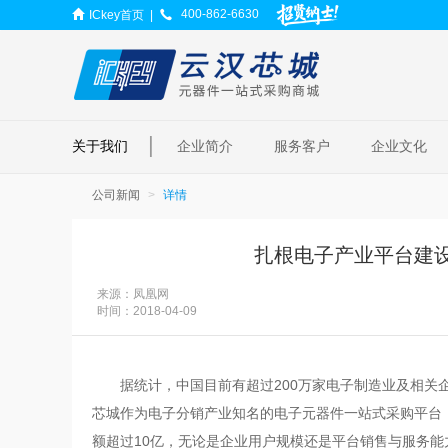
400-862-6630
ICkey首页
|
|
关于我们
企业简介
服务客户
企业文化
公司新闻
详情
扎根电子产业平台建设
来源：凤凰网
时间：
2018-04-09
据统计，中国目前有超过200万家电子制造业及相关
芯城作为电子分销产业知名的电子元器件一站式采购平台，
额超过10亿，无论是企业用户规模还是平台销售与服务能