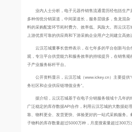
业内人士分析，电子元器件销售流通需历经包括生产
多种传统分销渠道，中间渠道长，服务层级多，鱼龙混杂
料的采购配套环节耗时费力、效率低、风险大。而云汉芯
上游优质可靠的供应商和下游采购企业用户之间建立高效
云汉芯城董事长曾烨表示，在七年多的平台创新与合
观，专注平台供货能力和服务效率的持续提升，在销售规
子产业服务标杆平台。
公开资料显示，云汉芯城（www.ickey.cn）主
务社区和企业供应链增值业务”。
据介绍，云汉芯城基于在电子分销服务领域十几年的
广泛稳定的库存数据API合作，利用云汉芯城的大数据处
靠、物料更全、发货更快、体验更好的一站式采购服务。截
子物料的库存数量超过5000万种，月度搜索量超过300万