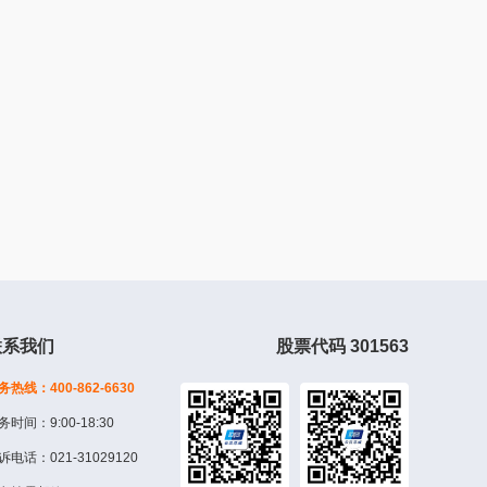
联系我们
股票代码 301563
务热线：400-862-6630
务时间：9:00-18:30
诉电话：021-31029120