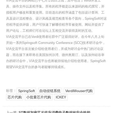
VIA交流平台的网站已于七月廿四日上线，其中包含了Verdi开发工
具、操作文件以及程序集。所有的程序都是以来源码的格式撰写，并
授权用户修改和重复使用。目前选出的程序涵盖了包括设计查询、工
具及设计流程整合、设计风格及规范检查等各个面向，SpringSoft对这
些程序提供评级，用户可快速了解哪些程序常被使用。网站并提供了
用户论坛，工程师们可在论坛上互相交流并获得及时的互动。
VIA交流平台已在Verdi使用者社群中广泛获得好评。在今年八月上旬
开始一系列Springsoft Community Conference (SCC)技术研讨会中，
VIA交流平台首次被介绍给使用者们，并成为研讨会中热门的讨论议
题，而在接下来即将在美国加州尔湾、德州奥斯汀、以及加州硅谷举
办的研讨会中，VIA交流平台也将被持续地介绍给使用者。SpringSoft
期望VIA交流平台的参与者能够持续成长。
标签：
SpringSoft
自动侦错系统
VerdiMouser代购
芯片代购
小批量芯片代购
ICKEY
上一篇:
ST数据加密芯片提升消费电子数据的安全性能...