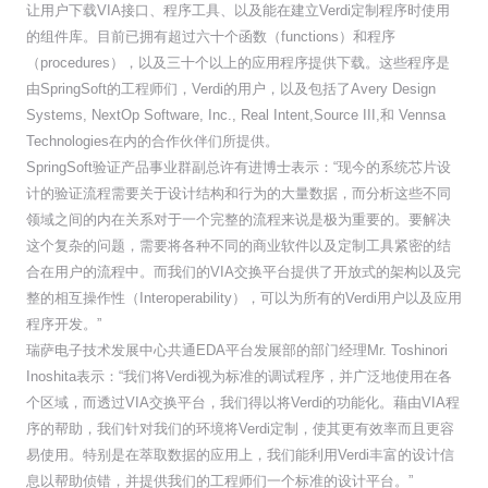
让用户下载VIA接口、程序工具、以及能在建立Verdi定制程序时使用
的组件库。目前已拥有超过六十个函数（functions）和程序
（procedures），以及三十个以上的应用程序提供下载。这些程序是
由SpringSoft的工程师们，Verdi的用户，以及包括了Avery Design
Systems, NextOp Software, Inc., Real Intent,Source III,和 Vennsa
Technologies在内的合作伙伴们所提供。
SpringSoft验证产品事业群副总许有进博士表示：“现今的系统芯片设
计的验证流程需要关于设计结构和行为的大量数据，而分析这些不同
领域之间的内在关系对于一个完整的流程来说是极为重要的。要解决
这个复杂的问题，需要将各种不同的商业软件以及定制工具紧密的结
合在用户的流程中。而我们的VIA交换平台提供了开放式的架构以及完
整的相互操作性（Interoperability），可以为所有的Verdi用户以及应用
程序开发。”
瑞萨电子技术发展中心共通EDA平台发展部的部门经理Mr. Toshinori
Inoshita表示：“我们将Verdi视为标准的调试程序，并广泛地使用在各
个区域，而透过VIA交换平台，我们得以将Verdi的功能化。藉由VIA程
序的帮助，我们针对我们的环境将Verdi定制，使其更有效率而且更容
易使用。特别是在萃取数据的应用上，我们能利用Verdi丰富的设计信
息以帮助侦错，并提供我们的工程师们一个标准的设计平台。”