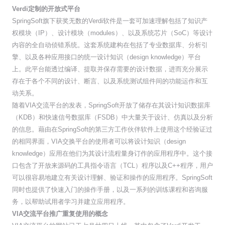
Verdi定制的开放式平台
SpringSoft旗下获奖无数的Verdi软件是一套可加速理解包括了知识产
权模块（IP）、设计模块（modules）、以及系统芯片（SoC）等设计
内容的全自动侦错系统。这套系统建构在包括了专业数据库、分析引
擎、以及各种应用接口的统一设计知识（design knowledge）平台
上。此平台能透过编译、提取并保存需要的设计数据，进而充分展示
存在于各个不同的设计、断言、以及系统测试组件间的功能运作和互
动关系。
随着VIA交流平台的发表，SpringSoft开放了储存在其设计知识数据库
（KDB）和快速信号数据库（FSDB）中大量关于设计、仿真以及分析
的信息。藉由在SpringSoft的第三方工作伙伴软件上使用这个经验证过
的相同界面，VIA交换平台的使用者可以将设计知识（design
knowledge）应用在他们为其设计流程量身订作的应用程序中。这个接
口包含了开放来源码的工具指令语言（TCL）程序以及C++程序，用户
可以很容易地建立有关设计理解、验证和操作的应用程序。SpringSoft
同时也提供了快速入门的操作手册，以及一系列的训练课程和咨询服
务，以帮助试用者学习并建立应用程序。
VIA交流平台推广重复使用的概念