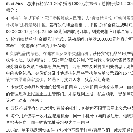
iPad Air5
1
1-
20
1000
21-200
；
总排行榜第
名赠送
元京东卡；总排行榜
积分
；
4.
美金订单以下单当天汇率折算成人民币计入
“巅峰榜单”进行实时展
峰榜单”进行最终排名。
若有效总和金额相同，则以总和金额达成时间
00
:00
:00
-1
2
10
2
3
:
59:59
月
日
期间内取消订单，则减去相应订单金额
5.
“
”
100,000
按
巅峰榜单
的金额累计方式，活动期间订单满
元的客户可
”
”
”
”
”
4
1
车券
、
优惠券
和
华为手环
选
；
6.
实物礼品的颜色、存储容量及网络类型随机，
获得实物礼品的用户
收件地址、联系电话），
获得积分赠送的
用户需向我司专属销售代表
积分将直接发放至榜单用户账户内。若用户未及时提供相关信息，则
15
中的
实物
礼品
、会员积分
及其他
虚拟
礼品
将于榜单名单公示后的
个
该官方渠道商家提供
。如遇不可抗力因素，奖品延期寄送；
7
.
本次活动物品均发放给我司注册用户，若注册用户为企业用户，由
的管理规则上报至企业主管部门。未按规则上报、私自领取、冒领等
该次活动参与资格；
8
.
云汉芯城享有对此次活动宣传的权利，包括但不限于官网上公示中
9
.
每个用户仅享一次礼品赠送机会，同一手机号（与商城注册、领取
票抬头信息、同一收货地址等均视为同一用户；
1
0
.
/
如订单不满足活动条件（包括但不限于订单
商品取消）或发现通