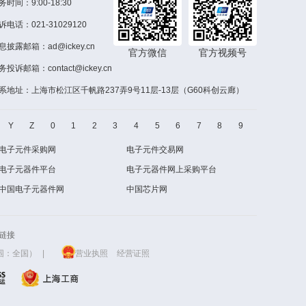
务时间：9:00-18:30
诉电话：021-31029120
息披露邮箱：
ad@ickey.cn
官方微信
官方视频号
务投诉邮箱：
contact@ickey.cn
系地址：上海市松江区千帆路237弄9号11层-13层（G60科创云廊）
Y
Z
0
1
2
3
4
5
6
7
8
9
电子元件采购网
电子元件交易网
电子元器件平台
电子元器件网上采购平台
中国电子元器件网
中国芯片网
链接
|
营业执照
经营证照
范围：全国）