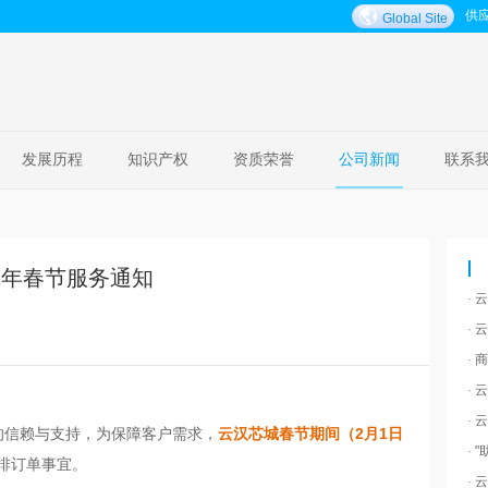
供
Global Site
发展历程
知识产权
资质荣誉
公司新闻
联系
22年春节服务通知
·
云
·
云
·
商
·
云
·
云
的信赖与支持，为保障客户需求，
云汉芯
城春节期间
（2月1日
·
"
排订单事宜。
·
云