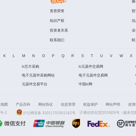
服
资质荣誉
投
知识产权
信
投资者关系
业
联系我们
联
K
L
M
N
O
P
Q
R
S
T
U
V
W
X
ic芯片采购
ic元器件交易网
电子元器件采购网站
电子元器件交易网
元器件交易平台
中国ic网
站地图
|
产品百科
|
网站协议
|
信息管理
|
权益保护
|
网站声明
|
友情
号-2
沪公网安备 31011702001162号
沪通信管自贸[2019]26号（服务