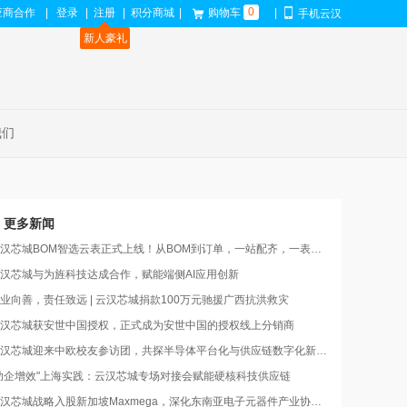
0
应商合作
|
登录
|
注册
|
积分商城
|
购物车
|
手机云汉
新人豪礼
我们
更多新闻
汉芯城BOM智选云表正式上线！从BOM到订单，一站配齐，一表搞定
汉芯城与为旌科技达成合作，赋能端侧AI应用创新
业向善，责任致远 | 云汉芯城捐款100万元驰援广西抗洪救灾
汉芯城获安世中国授权，正式成为安世中国的授权线上分销商
汉芯城迎来中欧校友参访团，共探半导体平台化与供应链数字化新路径
助企增效"上海实践：云汉芯城专场对接会赋能硬核科技供应链
汉芯城战略入股新加坡Maxmega，深化东南亚电子元器件产业协同布局