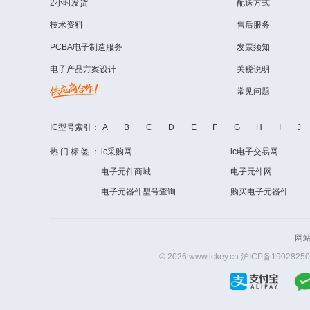
2小时发货
配送方式
技术资料
售后服务
PCBA电子制造服务
发票须知
电子产品方案设计
关税说明
常见问题
IC型号索引：
A
B
C
D
E
F
G
H
I
J
热门标签：
ic采购网
ic电子交易网
电子元件商城
电子元件网
电子元器件型号查询
购买电子元器件
网
© 2026 www.ickey.cn
沪ICP备19028250